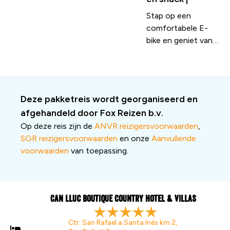
kramen, waarvan
Stap op een
vele exclusief 's
comfortabele E-
avonds geopend
bike en geniet van
zijn. Live muziek en
een relaxte tocht
diverse streetfood
door het landelijke
kraampjes maken
hart van Ibiza. Fiets
het plaatje
langs geurige
compleet.
Deze pakketreis wordt georganiseerd en
sinaasappelbomen,
afgehandeld door Fox Reizen b.v.
eeuwenoude
Op deze reis zijn de
ANVR reizigersvoorwaarden
,
olijfbomen en
SGR reizigersvoorwaarden
en onze
Aanvullende
kleurrijke
voorwaarden
van toepassing.
landschappen
richting het
charmante
kunstenaarsdorpje
Can Lluc Boutique Country Hotel & Villas
Santa Gertrudis.
Samen met een
Ctr. San Rafael a Santa Inés km 2,
ervaren gids bezoek