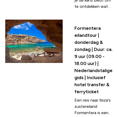
je de kans biedt om
te ontdekken wat
dit ‘witte eiland’
internationaal
beroemd heeft
Formentera
gemaakt.
eilandtour |
Hoogtepunten zijn:
donderdag &
strand en
zondag | Duur: ca.
zoutpannen van
9 uur (09.00 -
Salinas, Mirador Es
Vedrà, San Antonio,
18.00 uur) |
strand Portinatx,
Nederlandstalige
San Miquel of Cala
gids | Inclusief
San Vicente en een
hotel transfer &
hippiemarkt.
ferryticket
Een reis naar Ibiza's
zustereiland
Formentera is een