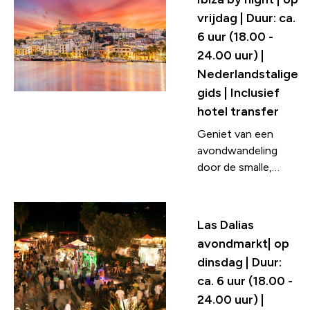
wegen berijden
vrijdag | Duur: ca.
waar niemand
6 uur (18.00 -
anders komt. De
24.00 uur) |
route voert je door
Nederlandstalige
de bergen op de
noord-, oost- en
gids | Inclusief
westkant van het
hotel transfer
eiland, langs
Geniet van een
afgelegen
avondwandeling
kustwegen en door
door de smalle,
verborgen valleien
geplaveide straatjes
en dennenbossen.
van de oude
Bij de baai Benirrás
ommuurde stad
kun je tevens
Las Dalias
Ibiza. Dompel jezelf
zwemmen.
avondmarkt| op
onder in de
dinsdag | Duur:
magische sfeer van
ca. 6 uur (18.00 -
een van de
24.00 uur) |
beroemdste