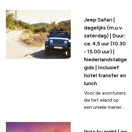
waar paradijs.
Hoogtepunten van
deze tour:
Jeep Safari |
Formentera-haven,
dagelijks (m.u.v.
Mirador La Mola
zaterdag) | Duur:
met een
ca. 4,5 uur (10.30
panoramisch
- 15.00 uur) |
uitzicht, vuurtoren
La Mola met
Nederlandstalige
spectaculair uitzicht
gids | Inclusief
op de Middellandse
hotel transfer en
Zee, Es Pujols-
lunch
strand met vrije tijd
Voor de avonturiers
en gelegenheid om
die het eiland op
te zwemmen en
een unieke manier
natuurpark Ses
willen ontdekken.
Salines.
Met de
terreinwagens zul je
Ibiza by night | op