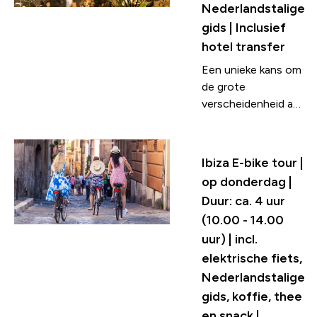
gebieden van het
Nederlandstalige
eiland. Terwijl je
gids | Inclusief
door de straten
hotel transfer
dwaalt, zul je de
Een unieke kans om
panoramische
de grote
uitzichten kunnen
verscheidenheid aan
bewonderen en
de meest typische
ervaar je het
ambachten van de
kosmopolitische
hippie beweging,
nachtleven van de
Ibiza E-bike tour |
evenals de lokale
hoofdstad van Ibiza.
op donderdag |
producten van Ibiza
Duur: ca. 4 uur
te bekijken en te
(10.00 - 14.00
kopen. Je hebt alle
uur) | incl.
tijd om heerlijk te
shoppen en rond te
elektrische fiets,
struinen. Op de
Nederlandstalige
nachtmarkt vind je
gids, koffie, thee
meer dan 100
en snack |