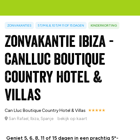
ZONVAKANTIES
5 T/M 6, 8, 10 T/M 11 OF 15 DAGEN
KINDERKORTING
Zonvakantie Ibiza -
Canlluc Boutique
Country Hotel &
Villas
Can Lluc Boutique Country Hotel & Villas
bekijk op kaart
San Rafael, Ibiza, Spanje
Geniet 5, 6, 8, 11 of 15 dagen in een prachtig 5*-