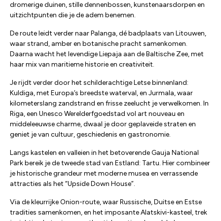
dromerige duinen, stille dennenbossen, kunstenaarsdorpen en
uitzichtpunten die je de adem benemen.
De route leidt verder naar Palanga, dé badplaats van Litouwen,
waar strand, amber en botanische pracht samenkomen.
Daarna wacht het levendige Liepaja aan de Baltische Zee, met
haar mix van maritieme historie en creativiteit.
Je rijdt verder door het schilderachtige Letse binnenland:
Kuldiga, met Europa’s breedste waterval, en Jurmala, waar
kilometerslang zandstrand en frisse zeelucht je verwelkomen. In
Riga, een Unesco Werelderfgoedstad vol art nouveau en
middeleeuwse charme, dwaal je door geplaveide straten en
geniet je van cultuur, geschiedenis en gastronomie.
Langs kastelen en valleien in het betoverende Gauja National
Park bereik je de tweede stad van Estland: Tartu. Hier combineer
je historische grandeur met moderne musea en verrassende
attracties als het “Upside Down House”.
Via de kleurrijke Onion-route, waar Russische, Duitse en Estse
tradities samenkomen, en het imposante Alatskivi-kasteel, trek