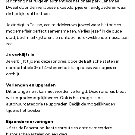
je richting het ruige en authentieke nationale park Lahemaa.
Dwaal door dennenbossen, kustdorpjes en landgoederen waar
de tijd lijkt stil te staan.
Je eindigt in Tallinn, een middeleeuws juweel waar historie en
moderne flair perfect samensmelten. Verlies jezelf in de oude
stad, beklim uitkijktorens en ontdek indrukwekkende musea aan
zee.
Je verblijft in...
Je verblijft tijdens deze rondreis door de Baltische staten in
comfortabele 3- of 4-sterrenhotels op basis van logies en
ontbijt.
Verlengen en upgraden
Dit arrangement kan niet worden verlengd. Deze rondreis biedt
wel upgrademogelijkheden. Ook is het mogelijk de
autohuurcategorie te upgraden. Bekijk de mogelijkheden
tijdens het boeken.
Bijzondere ervaringen
• fiets de Panemunė-kastelenroute en ontdek meerdere
historische kastelen op één dag