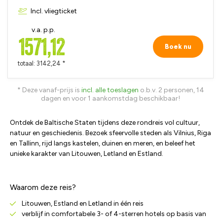
Incl. vliegticket
v.a. p.p.
1571,12
Boek nu
totaal: 3142,24 *
* Deze vanaf-prijs is
incl. alle toeslagen
o.b.v. 2 personen, 14
dagen en voor 1 aankomstdag beschikbaar!
Ontdek de Baltische Staten tijdens deze rondreis vol cultuur,
natuur en geschiedenis. Bezoek sfeervolle steden als Vilnius, Riga
en Tallinn, rijd langs kastelen, duinen en meren, en beleef het
unieke karakter van Litouwen, Letland en Estland.
Waarom deze reis?
Litouwen, Estland en Letland in één reis
verblijf in comfortabele 3- of 4-sterren hotels op basis van