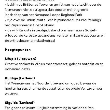
• beklim de Birštonas Tower en geniet van het uitzicht over de
Nemunas-rivier, de uitgestrekte bossen en het groene
landschap van het Nemunas Loops Regional Park
• rijd over de Onion Route - een bijzondere cultuurroute langs
het Peipusmeer in Oost‑Estland
• de wijk Karosta in Liepāja, bekend om haar rauwe Sovjet-
erfgoed, de Karosta-gevangenis, verlaten militaire gebouwen en
de orthodoxe marinekathedraal
Hoogtepunten
Užupis (Litouwen)
Creative enclave in Vilnius met street art, galeries ontdekt en en
bohemien cafés
Kuldīga (Letland)
Het 'Venetië van het Noorden', bekend om goed bewaarde
houten huizen, charmante straatjes en de brede Venta-rumba
waterval
Sigulda (Letland)
Een goene en avontuurlijke bestemming in Nationaal Park