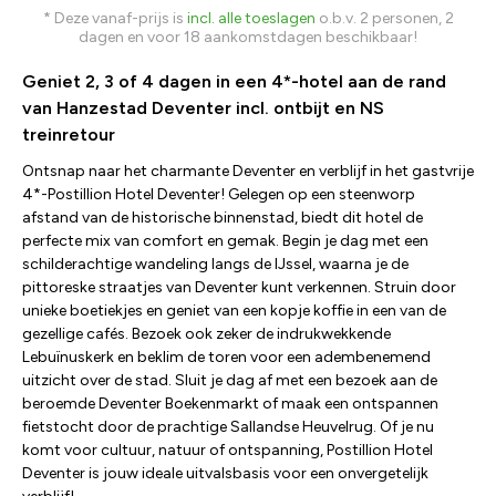
* Deze vanaf-prijs is
incl. alle toeslagen
o.b.v. 2 personen, 2
dagen en voor 18 aankomstdagen beschikbaar!
Geniet 2, 3 of 4 dagen in een 4*-hotel aan de rand
van Hanzestad Deventer incl. ontbijt en NS
treinretour
Ontsnap naar het charmante Deventer en verblijf in het gastvrije
4*-Postillion Hotel Deventer! Gelegen op een steenworp
afstand van de historische binnenstad, biedt dit hotel de
perfecte mix van comfort en gemak. Begin je dag met een
schilderachtige wandeling langs de IJssel, waarna je de
pittoreske straatjes van Deventer kunt verkennen. Struin door
unieke boetiekjes en geniet van een kopje koffie in een van de
gezellige cafés. Bezoek ook zeker de indrukwekkende
Lebuïnuskerk en beklim de toren voor een adembenemend
uitzicht over de stad. Sluit je dag af met een bezoek aan de
beroemde Deventer Boekenmarkt of maak een ontspannen
fietstocht door de prachtige Sallandse Heuvelrug. Of je nu
komt voor cultuur, natuur of ontspanning, Postillion Hotel
Deventer is jouw ideale uitvalsbasis voor een onvergetelijk