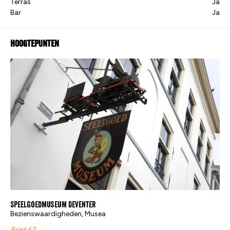
Terras
Ja
Bar
Ja
Hoogtepunten
Speelgoedmuseum Deventer
Bezienswaardigheden, Musea
Brink47