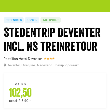
STEDENTRIPS
2 DAGEN
INCL. ONTBIJT
Stedentrip Deventer
incl. NS treinretour
Postillion Hotel Deventer
bekijk op kaart
Deventer, Overijssel, Nederland
v.a. p.p.
102,50
totaal: 218,90 *