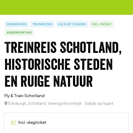
RONDREIZEN
TREINREIZEN
6, 8, 10 OF 12 DAGEN
INCL. ONTBIJT
KINDERKORTING
Treinreis Schotland,
historische steden
en ruige natuur
Fly & Train Schotland
bekijk op kaart
Edinburgh, Schotland, Verenigd Koninkrijk
Incl. vliegticket