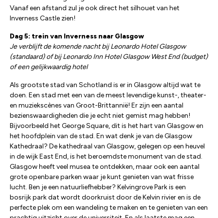
Vanaf een afstand zul je ook direct het silhouet van het
Inverness Castle zien!
Dag 5: trein van Inverness naar Glasgow
Je verblijft de komende nacht bij Leonardo Hotel Glasgow
(standaard) of bij Leonardo Inn Hotel Glasgow West End (budget)
of een gelijkwaardig hotel
Als grootste stad van Schotland is er in Glasgow altijd wat te
doen. Een stad met een van de meest levendige kunst-, theater-
en muziekscènes van Groot-Brittannië! Er zijn een aantal
bezienswaardigheden die je echt niet gemist mag hebben!
Bijvoorbeeld het George Square, dit is het hart van Glasgow en
het hoofdplein van de stad. En wat denk je van de Glasgow
Kathedraal? De kathedraal van Glasgow, gelegen op een heuvel
in de wijk East End, is het beroemdste monument van de stad.
Glasgow heeft veel musea te ontdekken, maar ook een aantal
grote openbare parken waar je kunt genieten van wat frisse
lucht. Ben je een natuurliefhebber? Kelvingrove Park is een
bosrijk park dat wordt doorkruist door de Kelvin rivier en is de
perfecte plek om een wandeling te maken en te genieten van een
prachtig uitzicht over de universiteit. En als laatste mag een