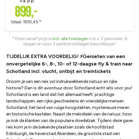
v.a. p.p.
899,-
totaal: 1830,45 *
* Deze vanaf-prijs is
incl. alle toeslagen
o.b.v. 2 personen, 6
dagen en voor 3 aankomstdagen beschikbaar!
TIJDELIJK EXTRA VOORDELIG! ⚡Genieten van een
onvergetelijke 6-, 8-, 10- of 12-daagse fly & train naar
Schotland incl. vlucht, ontbijt en treintickets
Droom je van een reis vol indrukwekkende natuur en rijke
historie? Dan is dit avontuur door Schotland echt iets voor jou!
Schotland is een land dat het allemaal heeft: prachtige
landschappen, een rijke geschiedenis én vriendelijke mensen.
Schotland, het land van ruige hoogvlakten, mysterieuze meren
en historische kastelen. Naast de melodieën van de natuur, hoor
je ook de klanken van de populaire doedelzak. Tijdens deze gave
reis kom je in de bekende plaatsen zoals de hoofdstad:
Edinburgh, de havenstad Aberdeen, de grootste stad van