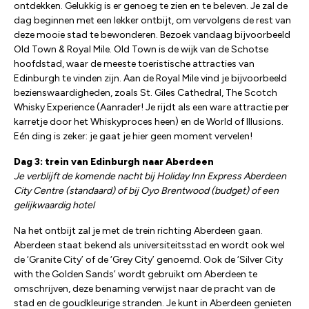
ontdekken. Gelukkig is er genoeg te zien en te beleven. Je zal de
dag beginnen met een lekker ontbijt, om vervolgens de rest van
deze mooie stad te bewonderen. Bezoek vandaag bijvoorbeeld
Old Town & Royal Mile. Old Town is de wijk van de Schotse
hoofdstad, waar de meeste toeristische attracties van
Edinburgh te vinden zijn. Aan de Royal Mile vind je bijvoorbeeld
bezienswaardigheden, zoals St. Giles Cathedral, The Scotch
Whisky Experience (Aanrader! Je rijdt als een ware attractie per
karretje door het Whiskyproces heen) en de World of Illusions.
Eén ding is zeker: je gaat je hier geen moment vervelen!
Dag 3: trein van Edinburgh naar Aberdeen
Je verblijft de komende nacht bij Holiday Inn Express Aberdeen
City Centre (standaard) of bij Oyo Brentwood (budget) of een
gelijkwaardig hotel
Na het ontbijt zal je met de trein richting Aberdeen gaan.
Aberdeen staat bekend als universiteitsstad en wordt ook wel
de ‘Granite City’ of de ‘Grey City’ genoemd. Ook de ‘Silver City
with the Golden Sands’ wordt gebruikt om Aberdeen te
omschrijven, deze benaming verwijst naar de pracht van de
stad en de goudkleurige stranden. Je kunt in Aberdeen genieten