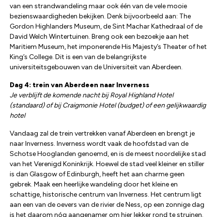
van een strandwandeling maar ook één van de vele mooie
bezienswaardigheden bekijken. Denk bijvoorbeeld aan: The
Gordon Highlanders Museum, de Sint Machar Kathedraal of de
David Welch Wintertuinen. Breng ook een bezoekje aan het
Maritiem Museum, het imponerende His Majesty’s Theater of het
King’s College. Dit is een van de belangrijkste
universiteitsgebouwen van de Universiteit van Aberdeen.
Dag 4: trein van Aberdeen naar Inverness
Je verblijft de komende nacht bij Royal Highland Hotel
(standaard) of bij Craigmonie Hotel (budget) of een gelijkwaardig
hotel
Vandaag zal de trein vertrekken vanaf Aberdeen en brengt je
naar Inverness. Inverness wordt vaak de hoofdstad van de
Schotse Hooglanden genoemd, en is de meest noordelijke stad
van het Verenigd Koninkrijk. Hoewel de stad veel kleiner en stiller
is dan Glasgow of Edinburgh, heeft het aan charme geen
gebrek. Maak een heerlijke wandeling door het kleine en
schattige, historische centrum van Inverness. Het centrum ligt
aan een van de oevers van de rivier de Ness, op een zonnige dag
is het daarom nóg aangenamer om hier lekker rond te struinen.