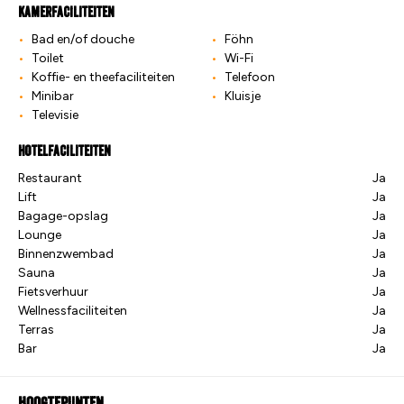
Kamerfaciliteiten
Bad en/of douche
Föhn
Toilet
Wi-Fi
Koffie- en theefaciliteiten
Telefoon
Minibar
Kluisje
Televisie
Hotelfaciliteiten
Restaurant
Ja
Lift
Ja
Bagage-opslag
Ja
Lounge
Ja
Binnenzwembad
Ja
Sauna
Ja
Fietsverhuur
Ja
Wellnessfaciliteiten
Ja
Terras
Ja
Bar
Ja
Hoogtepunten