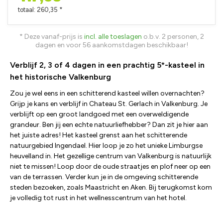
totaal: 260,35 *
* Deze vanaf-prijs is
incl. alle toeslagen
o.b.v. 2 personen, 2
dagen en voor 56 aankomstdagen beschikbaar!
Verblijf 2, 3 of 4 dagen in een prachtig 5*-kasteel in
het historische Valkenburg
Zou je wel eens in een schitterend kasteel willen overnachten?
Grijp je kans en verblijf in Chateau St. Gerlach in Valkenburg. Je
verblijft op een groot landgoed met een overweldigende
grandeur. Ben jij een echte natuurliefhebber? Dan zit je hier aan
het juiste adres! Het kasteel grenst aan het schitterende
natuurgebied Ingendael. Hier loop je zo het unieke Limburgse
heuvelland in. Het gezellige centrum van Valkenburg is natuurlijk
niet te missen! Loop door de oude straatjes en plof neer op een
van de terrassen. Verder kun je in de omgeving schitterende
steden bezoeken, zoals Maastricht en Aken. Bij terugkomst kom
je volledig tot rust in het wellnesscentrum van het hotel.