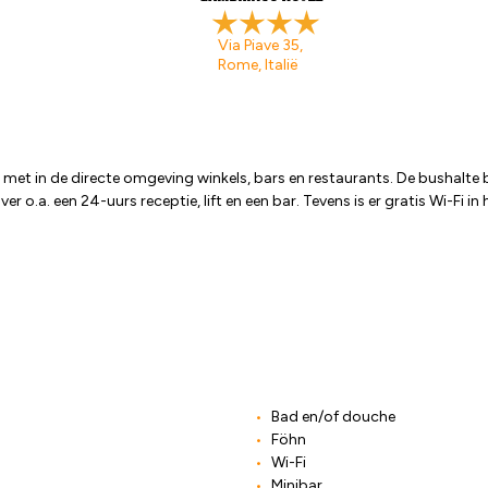
Via Piave 35,
Rome, Italië
et in de directe omgeving winkels, bars en restaurants. De bushalte b
er o.a. een 24-uurs receptie, lift en een bar. Tevens is er gratis Wi-Fi in
Bad en/of douche
Föhn
Wi-Fi
Minibar