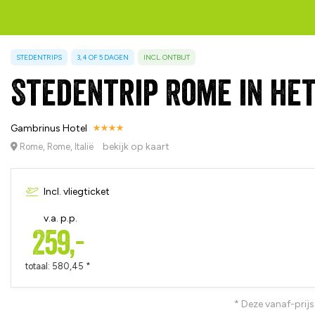
STEDENTRIPS
3, 4 OF 5 DAGEN
INCL. ONTBIJT
Stedentrip Rome in het
Gambrinus Hotel
bekijk op kaart
Rome, Rome, Italië
Incl. vliegticket
v.a. p.p.
259,-
totaal: 580,45 *
* Deze vanaf-prijs