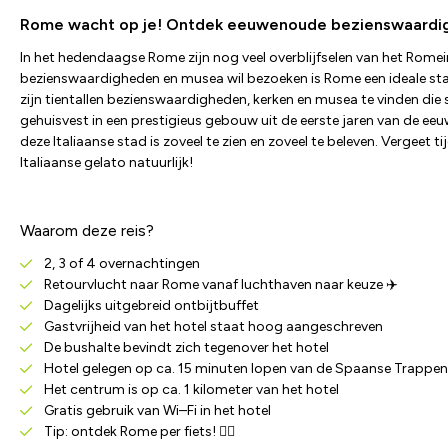
Rome wacht op je! Ontdek eeuwenoude bezienswaardighe
In het hedendaagse Rome zijn nog veel overblijfselen van het Rome
bezienswaardigheden en musea wil bezoeken is Rome een ideale stad.
zijn tientallen bezienswaardigheden, kerken en musea te vinden die 
gehuisvest in een prestigieus gebouw uit de eerste jaren van de ee
deze Italiaanse stad is zoveel te zien en zoveel te beleven. Vergee
Italiaanse gelato natuurlijk!
Waarom deze reis?
2, 3 of 4 overnachtingen
Retourvlucht naar Rome vanaf luchthaven naar keuze ✈️
Dagelijks uitgebreid ontbijtbuffet
Gastvrijheid van het hotel staat hoog aangeschreven
De bushalte bevindt zich tegenover het hotel
Hotel gelegen op ca. 15 minuten lopen van de Spaanse Trappen
Het centrum is op ca. 1 kilometer van het hotel
Gratis gebruik van Wi–Fi in het hotel
Tip: ontdek Rome per fiets! 🚴‍♂️