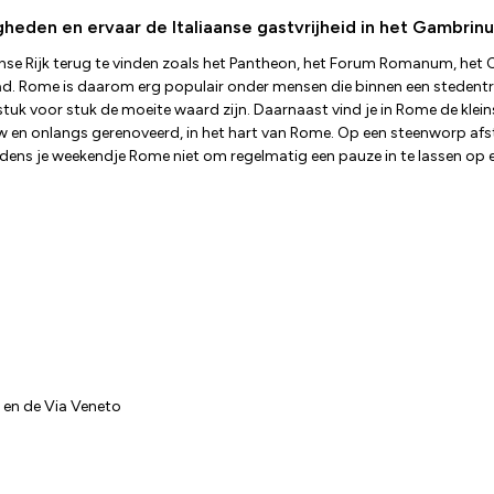
den en ervaar de Italiaanse gastvrijheid in het Gambrinu
inse Rijk terug te vinden zoals het Pantheon, het Forum Romanum, het 
 Rome is daarom erg populair onder mensen die binnen een stedentrip vo
stuk voor stuk de moeite waard zijn. Daarnaast vind je in Rome de klein
uw en onlangs gerenoveerd, in het hart van Rome. Op een steenworp afst
t tijdens je weekendje Rome niet om regelmatig een pauze in te lassen o
 en de Via Veneto