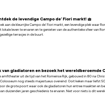
Ontdek de levendige Campo de’ Fiori markt! 🧺
ek aan de kleurrijke Campo de’ Fiori markt, een levendige plek waar R
t lokale leven te ervaren en te genieten van de authentieke sfeer van Ro
ezellige terrasjes in de buurt.
rk van gladiatoren en bezoek het wereldberoemde C
e amfitheater uit de tijd van het Romeinse Rijk, gebouwd in 80 na Ch
t Colosseum nog steeds majestueus overeind. Ooit keken maar liefst
door de grote poort waar ook de gladiatoren hun entree maakten en
 van duizenden jaren geschiedenis te ervaren. Niet voor niets is dit 