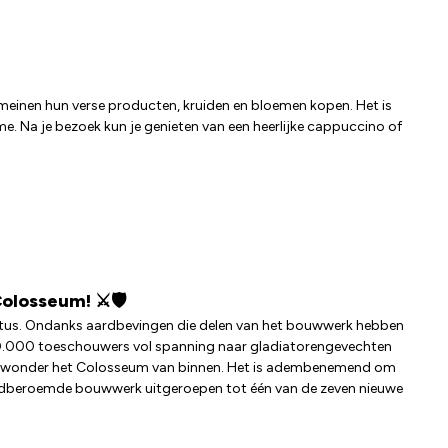
omeinen hun verse producten, kruiden en bloemen kopen. Het is
me. Na je bezoek kun je genieten van een heerlijke cappuccino of
olosseum! ⚔️🛡️
ristus. Ondanks aardbevingen die delen van het bouwwerk hebben
 50.000 toeschouwers vol spanning naar gladiatorengevechten
 bewonder het Colosseum van binnen. Het is adembenemend om
wereldberoemde bouwwerk uitgeroepen tot één van de zeven nieuwe