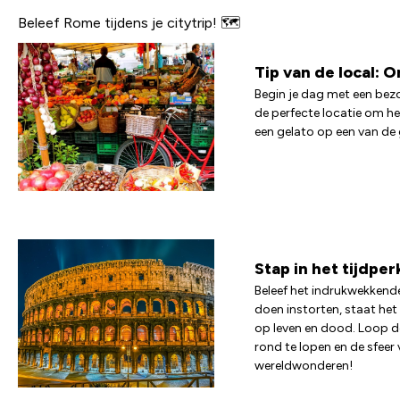
Beleef Rome tijdens je citytrip! 🗺️
Tip van de local: 
Begin je dag met een bezo
de perfecte locatie om he
een gelato op een van de g
Stap in het tijdpe
Beleef het indrukwekkend
doen instorten, staat he
op leven en dood. Loop 
rond te lopen en de sfeer
wereldwonderen!