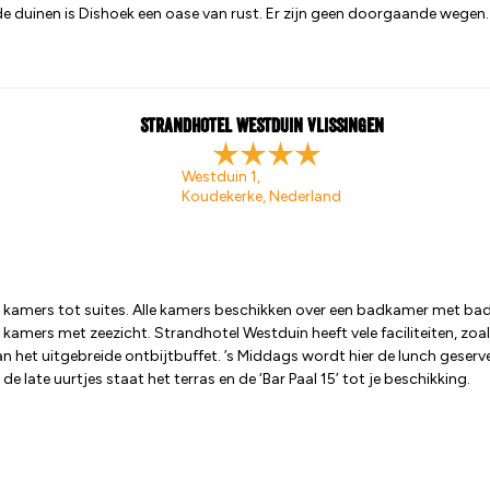
de duinen is Dishoek een oase van rust. Er zijn geen doorgaande wegen. 
Strandhotel Westduin Vlissingen
Westduin 1,
Koudekerke, Nederland
 kamers tot suites. Alle kamers beschikken over een badkamer met bad e
 kamers met zeezicht. Strandhotel Westduin heeft vele faciliteiten, zoals
n het uitgebreide ontbijtbuffet. ’s Middags wordt hier de lunch geserve
e late uurtjes staat het terras en de ‘Bar Paal 15’ tot je beschikking.