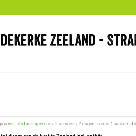
dekerke Zeeland - Stra
js is
incl. alle toeslagen
o.b.v. 2 personen, 2 dagen en voor 1 aankomst
l direct aan de kust in Zeeland incl. ontbijt