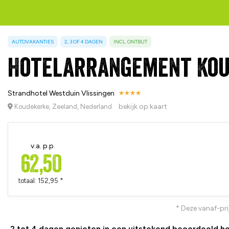
AUTOVAKANTIES
2, 3 OF 4 DAGEN
INCL. ONTBIJT
Hotelarrangement Kou
Strandhotel Westduin Vlissingen
bekijk op kaart
Koudekerke, Zeeland, Nederland
v.a. p.p.
62,50
totaal: 152,95 *
* Deze vanaf-pri
2 tot 4 dagen genieten in een uitstekend beoordeeld hote