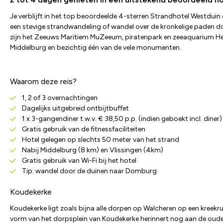
Je verblijft in het top beoordeelde 4-sterren Strandhotel Westduin
een stevige strandwandeling of wandel over de kronkelige paden do
zijn het Zeeuws Maritiem MuZeeum, piratenpark en zeeaquarium Het A
Middelburg en bezichtig één van de vele monumenten.
Waarom deze reis?
1, 2 of 3 overnachtingen
Dagelijks uitgebreid ontbijtbuffet
1 x 3-gangendiner t.w.v. € 38,50 p.p. (indien geboekt incl. diner)
Gratis gebruik van de fitnessfaciliteiten
Hotel gelegen op slechts 50 meter van het strand
Nabij Middelburg (8 km) en Vlissingen (4km)
Gratis gebruik van Wi-Fi bij het hotel
Tip: wandel door de duinen naar Domburg
Koudekerke
Koudekerke ligt zoals bijna alle dorpen op Walcheren op een kreekr
vorm van het dorpsplein van Koudekerke herinnert nog aan de oude g