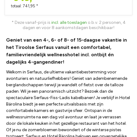
totaal: 741,95 *
* Deze vanaf-prijs is
incl. alle toeslagen
o.b.v. 2 personen, 4
dagen en voor 8 aankomstdagen beschikbaar!
Geniet van een 4-, 6- of 8- of 15-daagse vakantie in
het Tiroolse Serfaus vanuit een comfortabel,
familievriendelijk wellnesshotel incl. ontbijt én
dagelijks 4-gangendiner!
Welkom in Serfaus, de ultieme vakantiebestemming voor
avonturiers en natuurliefhebbers! Geniet van adembenemende
berglandschappen terwijl je wandelt of fietst over de talloze
paden. Wil je een panoramisch uitzicht? Bezoek dan de
spectaculaire Serfaus-Fiss-Ladis kabelbanen! Je verblijf in Hotel
Bärolina biedt je een perfecte uitvalsbasis met zijn
comfortabele kamers en gastvrije sfeer. Ontspan in de
wellnessruimte na een dag vol avontuur en laat je verrassen
door de lokale keuken in het gezellige restaurant van het hotel.
Of je nu de zomerbloemen bewondert of de winterse pistes
trotseert, Serfaus en Hotel Bärolina beloven een onvergetelijke