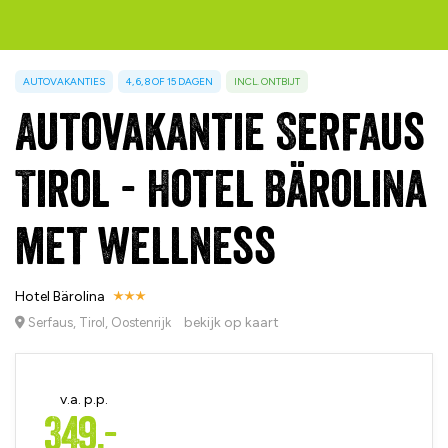
AUTOVAKANTIES
4, 6, 8 OF 15 DAGEN
INCL. ONTBIJT
Autovakantie Serfaus
Tirol - Hotel Bärolina
met wellness
Hotel Bärolina
bekijk op kaart
Serfaus, Tirol, Oostenrijk
v.a. p.p.
349,-