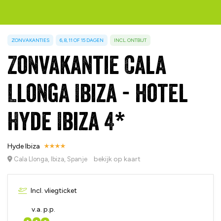
ZONVAKANTIES
6, 8, 11 OF 15 DAGEN
INCL. ONTBIJT
Zonvakantie Cala
Llonga Ibiza - hotel
Hyde Ibiza 4*
Hyde Ibiza
bekijk op kaart
Cala Llonga, Ibiza, Spanje
Incl. vliegticket
v.a. p.p.