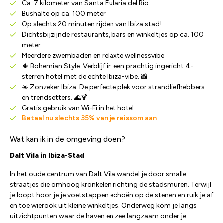
Ca. 7 kilometer van Santa Eularia del Rio
Bushalte op ca. 100 meter
Op slechts 20 minuten rijden van Ibiza stad!
Dichtsbijzijnde restaurants, bars en winkeltjes op ca. 100
meter
Meerdere zwembaden en relaxte wellnessvibe
🌵 Bohemian Style: Verblijf in een prachtig ingericht 4-
sterren hotel met de echte Ibiza-vibe. 📸
☀️ Zonzeker Ibiza: De perfecte plek voor strandliefhebbers
en trendsetters. 🌊🍹
Gratis gebruik van Wi-Fi in het hotel
Betaal nu slechts 35% van je reissom aan
Wat kan ik in de omgeving doen?
Dalt Vila in Ibiza-Stad
In het oude centrum van Dalt Vila wandel je door smalle
straatjes die omhoog kronkelen richting de stadsmuren. Terwijl
je loopt hoor je je voetstappen echoën op de stenen en ruik je af
en toe wierook uit kleine winkeltjes. Onderweg kom je langs
uitzichtpunten waar de haven en zee langzaam onder je