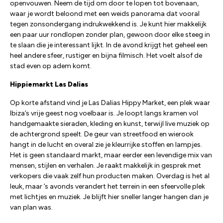
openvouwen. Neem de tijd om door te lopen tot bovenaan,
waar je wordt beloond met een weids panorama dat vooral
tegen zonsondergang indrukwekkend is. Je kunt hier makkelijk
een paar uur rondlopen zonder plan, gewoon door elke steeg in
te slaan die je interessant lijkt. In de avond krijgt het geheel een
heel andere sfeer, rustiger en bijna filmisch. Het voelt alsof de
stad even op adem komt.
Hippiemarkt Las Dalias
Op korte afstand vind je Las Dalias Hippy Market, een plek waar
Ibiza’s vrije geest nog voelbaar is. Je loopt langs kramen vol
handgemaakte sieraden, kleding en kunst, terwijl live muziek op
de achtergrond speelt. De geur van streetfood en wierook
hangt in de lucht en overal zie je kleurrijke stoffen en lampjes.
Het is geen standaard markt, maar eerder een levendige mix van
mensen, stijlen en verhalen. Je raakt makkelijk in gesprek met
verkopers die vaak zelf hun producten maken. Overdag is het al
leuk, maar ’s avonds verandert het terrein in een sfeervolle plek
met lichtjes en muziek. Je blijft hier sneller langer hangen dan je
van plan was.