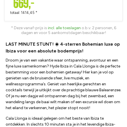
669,-
totaal: 1414,45 *
* Deze vanaf-prijs is
incl. alle toeslagen
o.b.v. 2 personen, 6
dagen en voor 5 aankomstdagen beschikbaar!
LAST MINUTE STUNT! ☀️ 4-sterren Bohemian luxe op
Ibiza voor een absolute bodemprijs!
Droom je van een vakantie waar ontspanning, avontuur en een
fijne luxe samenkomen? Hyde Ibiza in Cala Llonga is de perfecte
bestemming voor een bohemien getaway! Hier kan je vol op
genieten van de bruisende sfeer, live muziek, en
wellnessprogramma’s. Geniet van heerlijke gerechten en
cocktails terwijl je uitkijkt over de prachtige blauwe Balearenzee.
Of je nu een dagje wil ontspannen dag bij het zwembad, een
wandeling langs de baai wilt maken of een excursie wil doen om
het eiland te verkennen, het plezier stopt nooit!
Cala Llonga is ideaal gelegen om het beste van Ibiza te
ontdekken. In slechts 10 minuten sta je in het levendige Ibiza-