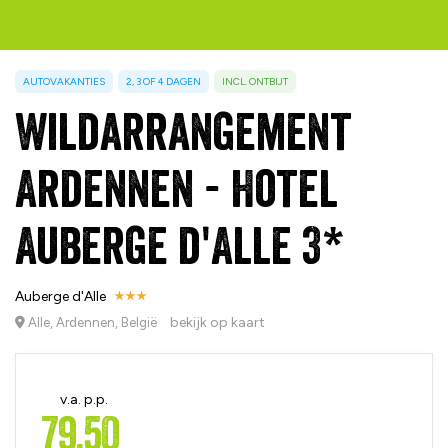
AUTOVAKANTIES
2, 3 OF 4 DAGEN
INCL. ONTBIJT
Wildarrangement
Ardennen - Hotel
Auberge d'Alle 3*
Auberge d'Alle
bekijk op kaart
Alle, Ardennen, België
v.a. p.p.
79,50