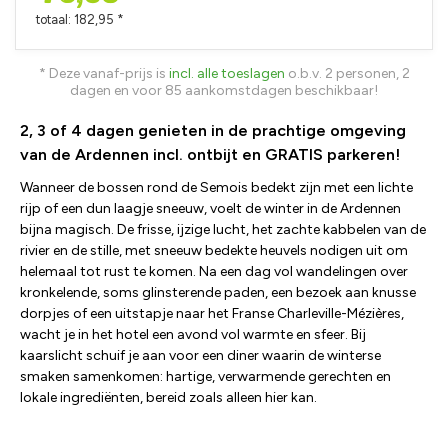
totaal: 182,95 *
* Deze vanaf-prijs is
incl. alle toeslagen
o.b.v. 2 personen, 2
dagen en voor 85 aankomstdagen beschikbaar!
2, 3 of 4 dagen genieten in de prachtige omgeving
van de Ardennen incl. ontbijt en GRATIS parkeren!
Wanneer de bossen rond de Semois bedekt zijn met een lichte
rijp of een dun laagje sneeuw, voelt de winter in de Ardennen
bijna magisch. De frisse, ijzige lucht, het zachte kabbelen van de
rivier en de stille, met sneeuw bedekte heuvels nodigen uit om
helemaal tot rust te komen. Na een dag vol wandelingen over
kronkelende, soms glinsterende paden, een bezoek aan knusse
dorpjes of een uitstapje naar het Franse Charleville-Mézières,
wacht je in het hotel een avond vol warmte en sfeer. Bij
kaarslicht schuif je aan voor een diner waarin de winterse
smaken samenkomen: hartige, verwarmende gerechten en
lokale ingrediënten, bereid zoals alleen hier kan.