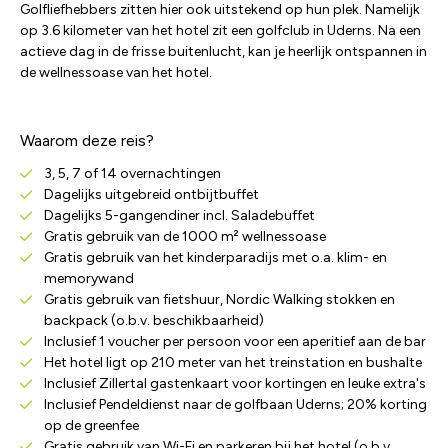
Golfliefhebbers zitten hier ook uitstekend op hun plek. Namelijk
op 3.6 kilometer van het hotel zit een golfclub in Uderns. Na een
actieve dag in de frisse buitenlucht, kan je heerlijk ontspannen in
de wellnessoase van het hotel.
Waarom deze reis?
3, 5, 7 of 14 overnachtingen
Dagelijks uitgebreid ontbijtbuffet
Dagelijks 5-gangendiner incl. Saladebuffet
Gratis gebruik van de 1000 m² wellnessoase
Gratis gebruik van het kinderparadijs met o.a. klim- en
memorywand
Gratis gebruik van fietshuur, Nordic Walking stokken en
backpack (o.b.v. beschikbaarheid)
Inclusief 1 voucher per persoon voor een aperitief aan de bar
Het hotel ligt op 210 meter van het treinstation en bushalte
Inclusief Zillertal gastenkaart voor kortingen en leuke extra's
Inclusief Pendeldienst naar de golfbaan Uderns; 20% korting
op de greenfee
Gratis gebruik van Wi-Fi en parkeren bij het hotel (o.b.v.