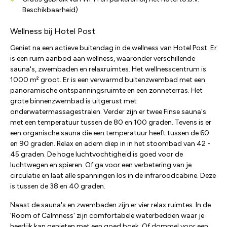
Beschikbaarheid)
Wellness bij Hotel Post
Geniet na een actieve buitendag in de wellness van Hotel Post. Er
is een ruim aanbod aan wellness, waaronder verschillende
sauna's, zwembaden en relaxruimtes. Het wellnesscentrum is
1000 m² groot. Er is een verwarmd buitenzwembad met een
panoramische ontspanningsruimte en een zonneterras. Het
grote binnenzwembad is uitgerust met
onderwatermassagestralen. Verder zijn er twee Finse sauna's
met een temperatuur tussen de 80 en 100 graden. Tevens is er
een organische sauna die een temperatuur heeft tussen de 60
en 90 graden. Relax en adem diep in in het stoombad van 42 -
45 graden. De hoge luchtvochtigheid is goed voor de
luchtwegen en spieren. Of ga voor een verbetering van je
circulatie en laat alle spanningen los in de infraroodcabine. Deze
is tussen de 38 en 40 graden.
Naast de sauna's en zwembaden zijn er vier relax ruimtes. In de
'Room of Calmness' zijn comfortabele waterbedden waar je
heerlijk kan genieten met een goed boek. Of dommel voor een