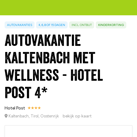
AUTOVAKANTIES
4, 6, 8 OF 15 DAGEN
INCL. ONTBIJT
KINDERKORTING
Autovakantie
Kaltenbach met
wellness - Hotel
Post 4*
Hotel Post
bekijk op kaart
Kaltenbach, Tirol, Oostenrijk