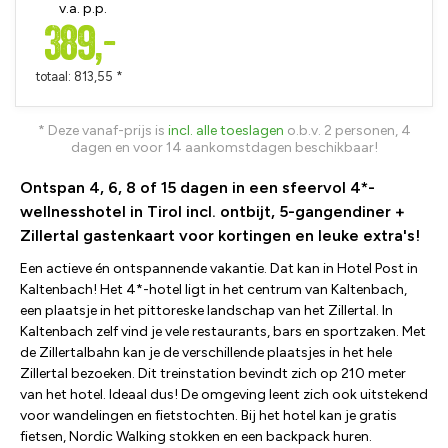
v.a. p.p.
389,-
totaal: 813,55 *
* Deze vanaf-prijs is
incl. alle toeslagen
o.b.v. 2 personen, 4
dagen en voor 14 aankomstdagen beschikbaar!
Ontspan 4, 6, 8 of 15 dagen in een sfeervol 4*-
wellnesshotel in Tirol incl. ontbijt, 5-gangendiner +
Zillertal gastenkaart voor kortingen en leuke extra's!
Een actieve én ontspannende vakantie. Dat kan in Hotel Post in
Kaltenbach! Het 4*-hotel ligt in het centrum van Kaltenbach,
een plaatsje in het pittoreske landschap van het Zillertal. In
Kaltenbach zelf vind je vele restaurants, bars en sportzaken. Met
de Zillertalbahn kan je de verschillende plaatsjes in het hele
Zillertal bezoeken. Dit treinstation bevindt zich op 210 meter
van het hotel. Ideaal dus! De omgeving leent zich ook uitstekend
voor wandelingen en fietstochten. Bij het hotel kan je gratis
fietsen, Nordic Walking stokken en een backpack huren.