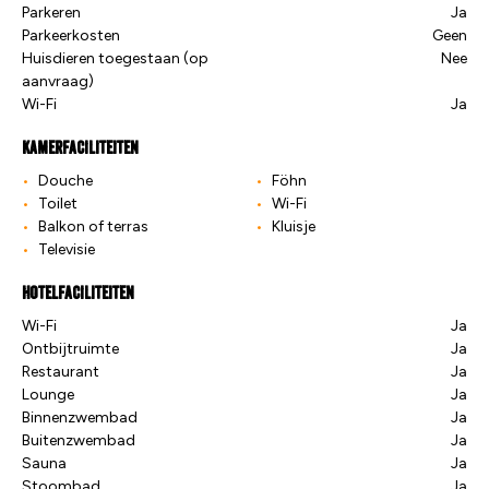
Parkeren
Ja
Parkeerkosten
Geen
Huisdieren toegestaan (op
Nee
aanvraag)
Wi-Fi
Ja
Kamerfaciliteiten
Douche
Föhn
Toilet
Wi-Fi
Balkon of terras
Kluisje
Televisie
Hotelfaciliteiten
Wi-Fi
Ja
Ontbijtruimte
Ja
Restaurant
Ja
Lounge
Ja
Binnenzwembad
Ja
Buitenzwembad
Ja
Sauna
Ja
Stoombad
Ja