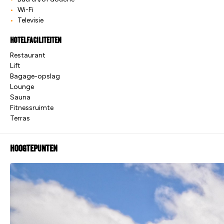
Wi-Fi
Televisie
Hotelfaciliteiten
Restaurant
Lift
Bagage-opslag
Lounge
Sauna
Fitnessruimte
Terras
Hoogtepunten