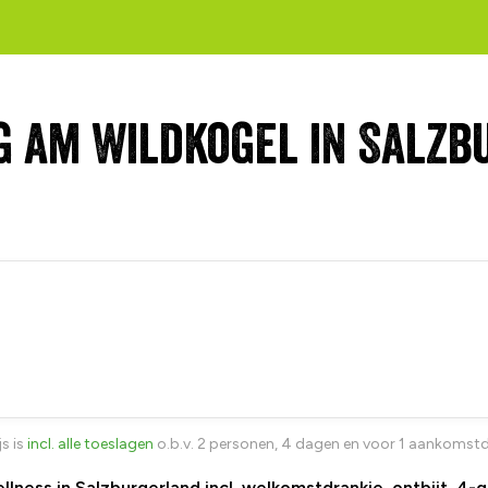
 am Wildkogel in Salz
js is
incl. alle toeslagen
o.b.v. 2 personen, 4 dagen en voor 1 aankomst
wellness in Salzburgerland incl. welkomstdrankje, ontbijt,