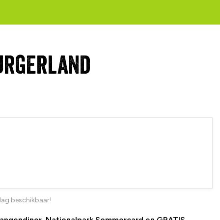
burgerland
dag beschikbaar!
 4-gangendiner, Nationalpark Sommercard en GRATIS