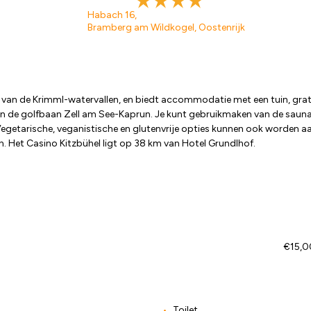
Habach 16,
Bramberg am Wildkogel, Oostenrijk
m van de Krimml-watervallen, en biedt accommodatie met een tuin, gra
n de golfbaan Zell am See-Kaprun. Je kunt gebruikmaken van de sauna o
Vegetarische, veganistische en glutenvrije opties kunnen ook worden a
en. Het Casino Kitzbühel ligt op 38 km van Hotel Grundlhof.
€15,00
Toilet