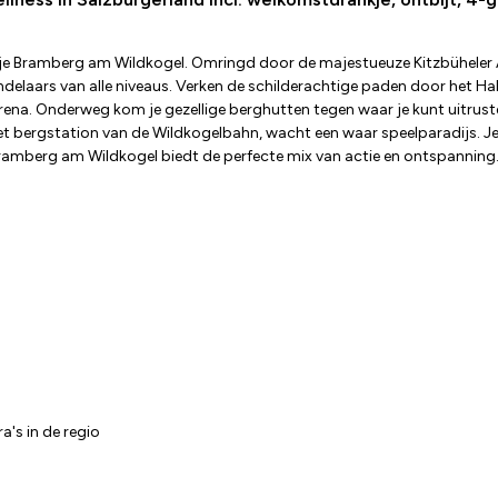
pje Bramberg am Wildkogel. Omringd door de majestueuze Kitzbüheler A
wandelaars van alle niveaus. Verken de schilderachtige paden door het
a. Onderweg kom je gezellige berghutten tegen waar je kunt uitrusten 
t bergstation van de Wildkogelbahn, wacht een waar speelparadijs. Je v
. Bramberg am Wildkogel biedt de perfecte mix van actie en ontspanning.
a's in de regio