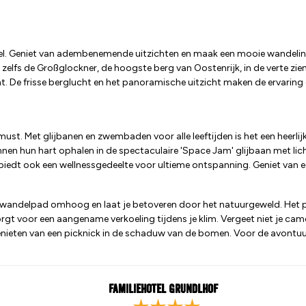
ogel. Geniet van adembenemende uitzichten en maak een mooie wande
 je zelfs de Großglockner, de hoogste berg van Oostenrijk, in de verte zi
. De frisse berglucht en het panoramische uitzicht maken de ervaring 
. Met glijbanen en zwembaden voor alle leeftijden is het een heerlijk d
en hun hart ophalen in de spectaculaire 'Space Jam' glijbaan met licht
 biedt ook een wellnessgedeelte voor ultieme ontspanning. Geniet van ee
et wandelpad omhoog en laat je betoveren door het natuurgeweld. Het p
zorgt voor een aangename verkoeling tijdens je klim. Vergeet niet je 
genieten van een picknick in de schaduw van de bomen. Voor de avontuur
Familiehotel Grundlhof