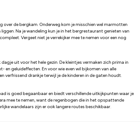
ling over de bergkam. Onderweg kom je misschien wel marmotten
en liggen. Na je wandeling kun je in het bergrestaurant genieten van
compleet. Vergeet niet je verrekijker mee te nemen voor een nog
agje uit voor het hele gezin. De kleintjes vermaken zich prima in
- en geluideffecten. En voor wie even wil bijkomen van alle
n verfrissend drankje terwijl je de kinderen in de gaten houdt.
ad is goed begaanbaar en biedt verschillende uitkijkpunten waar je
camera mee te nemen, want de regenbogen die in het opspattende
lijke wandelaars zijn er ook langere routes beschikbaar.