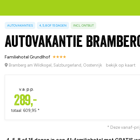
AUTOVAKANTIES
4, 5, 8 OF 15 DAGEN
INCL. ONTBIJT
Autovakantie Bramberg
Familiehotel Grundlhof
bekijk op kaart
Bramberg am Wildkogel, Salzburgerland, Oostenrijk
v.a. p.p.
289,-
totaal: 609,95 *
* Deze vanaf-pri
4, 5, 8 of 15 dagen in een 4*-familiehotel met GRATIS 