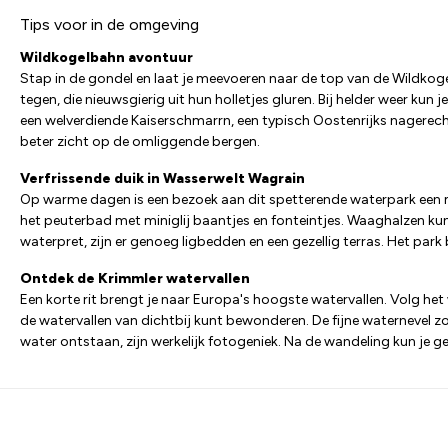
Tips voor in de omgeving
Wildkogelbahn avontuur
Stap in de gondel en laat je meevoeren naar de top van de Wildk
tegen, die nieuwsgierig uit hun holletjes gluren. Bij helder weer kun
een welverdiende Kaiserschmarrn, een typisch Oostenrijks nagerecht
beter zicht op de omliggende bergen.
Verfrissende duik in Wasserwelt Wagrain
Op warme dagen is een bezoek aan dit spetterende waterpark een must
het peuterbad met miniglij baantjes en fonteintjes. Waaghalzen kunn
waterpret, zijn er genoeg ligbedden en een gezellig terras. Het park
Ontdek de Krimmler watervallen
Een korte rit brengt je naar Europa's hoogste watervallen. Volg h
de watervallen van dichtbij kunt bewonderen. De fijne waternevel 
water ontstaan, zijn werkelijk fotogeniek. Na de wandeling kun je 