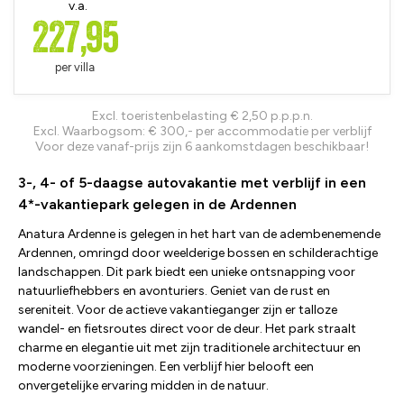
v.a.
227,95
per villa
Excl. toeristenbelasting € 2,50 p.p.p.n.
Excl. Waarbogsom: € 300,- per accommodatie per verblijf
Voor deze vanaf-prijs zijn 6 aankomstdagen beschikbaar!
3-, 4- of 5-daagse autovakantie met verblijf in een
4*-vakantiepark gelegen in de Ardennen
Anatura Ardenne is gelegen in het hart van de adembenemende
Ardennen, omringd door weelderige bossen en schilderachtige
landschappen. Dit park biedt een unieke ontsnapping voor
natuurliefhebbers en avonturiers. Geniet van de rust en
sereniteit. Voor de actieve vakantieganger zijn er talloze
wandel- en fietsroutes direct voor de deur. Het park straalt
charme en elegantie uit met zijn traditionele architectuur en
moderne voorzieningen. Een verblijf hier belooft een
onvergetelijke ervaring midden in de natuur.