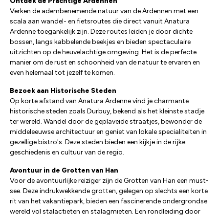
Ontdek de Prachtige Ardennen
Verken de adembenemende natuur van de Ardennen met een
scala aan wandel- en fietsroutes die direct vanuit Anatura
Ardenne toegankelijk zijn. Deze routes leiden je door dichte
bossen, langs kabbelende beekjes en bieden spectaculaire
uitzichten op de heuvelachtige omgeving. Het is de perfecte
manier om de rust en schoonheid van de natuur te ervaren en
even helemaal tot jezelf te komen.
Bezoek aan Historische Steden
Op korte afstand van Anatura Ardenne vind je charmante
historische steden zoals Durbuy, bekend als het kleinste stadje
ter wereld. Wandel door de geplaveide straatjes, bewonder de
middeleeuwse architectuur en geniet van lokale specialiteiten in
gezellige bistro's. Deze steden bieden een kijkje in de rijke
geschiedenis en cultuur van de regio.
Avontuur in de Grotten van Han
Voor de avontuurlijke reiziger zijn de Grotten van Han een must-
see. Deze indrukwekkende grotten, gelegen op slechts een korte
rit van het vakantiepark, bieden een fascinerende ondergrondse
wereld vol stalactieten en stalagmieten. Een rondleiding door