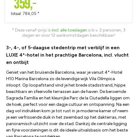
359,-
totaal: 784,05 *
* Deze vanaf-prijs is
incl. alle toeslagen
o.b.v. 2 personen, 3
dagen en voor 12 aankomstdagen beschikbaar!
3-, 4-, of 5-daagse stedentrip met verblijf in een
LUXE 4*-hotel in het prachtige Barcelona, incl. vlucht
en ontbijt
Geniet van het bruisende Barcelona, waar je vanuit 4*-Hotel
H10 Marina Barcelona zo de levendige wijk Vila Olímpica
inloopt. Op loopafstand vind je het brede stadsstrand, hippe
beachbars en sfeervolle terrassen aan de haven. De beroemde
Sagrada Família en het kleurrijke Parc de la Ciutadella liggen om
de hoek, perfect voor een dagje cultuur en ontspanning. Na een
dag vol indrukken kom je tot rust in je moderne kamer of neem
je een verfrissende duik in het zwembad op het dakterras, met
panoramisch uitzicht over de stad. Dankzij de centrale ligging
en fijne voorzieningen is dit de ideale uitvalsbasis om het beste
van Barcelona te ontdekken.