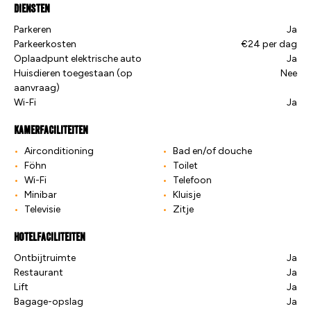
Diensten
Parkeren
Ja
Parkeerkosten
€24 per dag
Oplaadpunt elektrische auto
Ja
Huisdieren toegestaan (op
Nee
aanvraag)
Wi-Fi
Ja
Kamerfaciliteiten
Airconditioning
Bad en/of douche
Föhn
Toilet
Wi-Fi
Telefoon
Minibar
Kluisje
Televisie
Zitje
Hotelfaciliteiten
Ontbijtruimte
Ja
Restaurant
Ja
Lift
Ja
Bagage-opslag
Ja