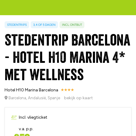
STEDENTRIPS
3, 4 OF 5 DAGEN
INCL. ONTBIJT
Stedentrip Barcelona
- Hotel H10 Marina 4*
met wellness
Hotel H10 Marina Barcelona
bekijk op kaart
Barcelona, Andalusië, Spanje
Incl. vliegticket
v.a. p.p.