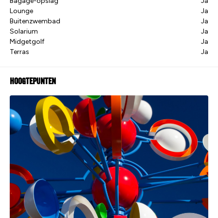
Bagage-opslag
Ja
Lounge
Ja
Buitenzwembad
Ja
Solarium
Ja
Midgetgolf
Ja
Terras
Ja
Hoogtepunten