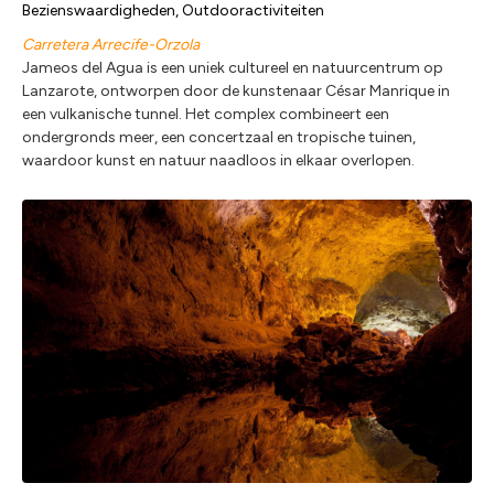
Bezienswaardigheden, Outdooractiviteiten
Carretera Arrecife-Orzola
Jameos del Agua is een uniek cultureel en natuurcentrum op
Lanzarote, ontworpen door de kunstenaar César Manrique in
een vulkanische tunnel. Het complex combineert een
ondergronds meer, een concertzaal en tropische tuinen,
waardoor kunst en natuur naadloos in elkaar overlopen.