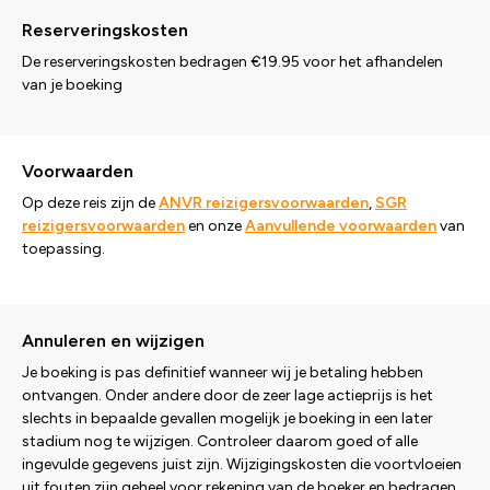
Reserveringskosten
De reserveringskosten bedragen €19.95 voor het afhandelen
van je boeking
Voorwaarden
Op deze reis zijn de
ANVR reizigersvoorwaarden
,
SGR
reizigersvoorwaarden
en onze
Aanvullende voorwaarden
van
toepassing.
Annuleren en wijzigen
Je boeking is pas definitief wanneer wij je betaling hebben
ontvangen. Onder andere door de zeer lage actieprijs is het
slechts in bepaalde gevallen mogelijk je boeking in een later
stadium nog te wijzigen. Controleer daarom goed of alle
ingevulde gegevens juist zijn. Wijzigingskosten die voortvloeien
uit fouten zijn geheel voor rekening van de boeker en bedragen