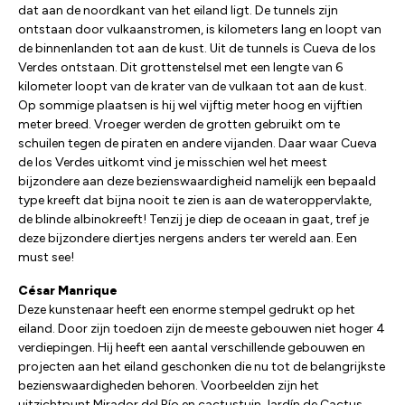
dat aan de noordkant van het eiland ligt. De tunnels zijn
ontstaan door vulkaanstromen, is kilometers lang en loopt van
de binnenlanden tot aan de kust. Uit de tunnels is Cueva de los
Verdes ontstaan. Dit grottenstelsel met een lengte van 6
kilometer loopt van de krater van de vulkaan tot aan de kust.
Op sommige plaatsen is hij wel vijftig meter hoog en vijftien
meter breed. Vroeger werden de grotten gebruikt om te
schuilen tegen de piraten en andere vijanden. Daar waar Cueva
de los Verdes uitkomt vind je misschien wel het meest
bijzondere aan deze bezienswaardigheid namelijk een bepaald
type kreeft dat bijna nooit te zien is aan de wateroppervlakte,
de blinde albinokreeft! Tenzij je diep de oceaan in gaat, tref je
deze bijzondere diertjes nergens anders ter wereld aan. Een
must see!
César Manrique
Deze kunstenaar heeft een enorme stempel gedrukt op het
eiland. Door zijn toedoen zijn de meeste gebouwen niet hoger 4
verdiepingen. Hij heeft een aantal verschillende gebouwen en
projecten aan het eiland geschonken die nu tot de belangrijkste
bezienswaardigheden behoren. Voorbeelden zijn het
uitzichtpunt Mirador del Río en cactustuin Jardín de Cactus.