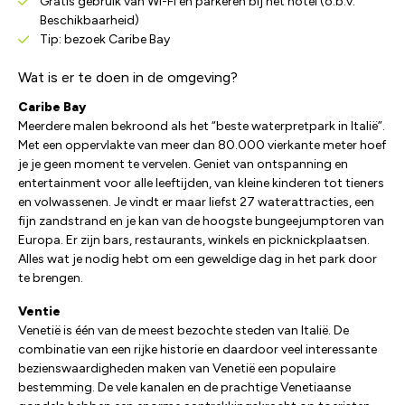
Gratis gebruik van Wi-Fi en parkeren bij het hotel (o.b.v.
Beschikbaarheid)
Tip: bezoek Caribe Bay
Wat is er te doen in de omgeving?
Caribe Bay
Meerdere malen bekroond als het “beste waterpretpark in Italië”.
Met een oppervlakte van meer dan 80.000 vierkante meter hoef
je je geen moment te vervelen. Geniet van ontspanning en
entertainment voor alle leeftijden, van kleine kinderen tot tieners
en volwassenen. Je vindt er maar liefst 27 waterattracties, een
fijn zandstrand en je kan van de hoogste bungeejumptoren van
Europa. Er zijn bars, restaurants, winkels en picknickplaatsen.
Alles wat je nodig hebt om een geweldige dag in het park door
te brengen.
Ventie
Venetië is één van de meest bezochte steden van Italië. De
combinatie van een rijke historie en daardoor veel interessante
bezienswaardigheden maken van Venetië een populaire
bestemming. De vele kanalen en de prachtige Venetiaanse