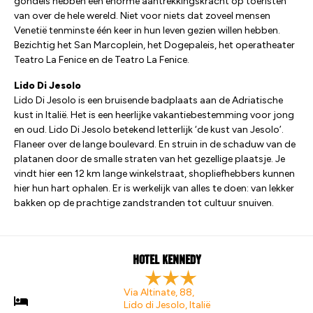
gondels hebben een enorme aantrekkingskracht op toeristen
van over de hele wereld. Niet voor niets dat zoveel mensen
Venetië tenminste één keer in hun leven gezien willen hebben.
Bezichtig het San Marcoplein, het Dogepaleis, het operatheater
Teatro La Fenice en de Teatro La Fenice.
Lido Di Jesolo
Lido Di Jesolo is een bruisende badplaats aan de Adriatische
kust in Italië. Het is een heerlijke vakantiebestemming voor jong
en oud. Lido Di Jesolo betekend letterlijk ‘de kust van Jesolo’.
Flaneer over de lange boulevard. En struin in de schaduw van de
platanen door de smalle straten van het gezellige plaatsje. Je
vindt hier een 12 km lange winkelstraat, shopliefhebbers kunnen
hier hun hart ophalen. Er is werkelijk van alles te doen: van lekker
bakken op de prachtige zandstranden tot cultuur snuiven.
Hotel Kennedy
Via Altinate, 88,
Lido di Jesolo, Italië