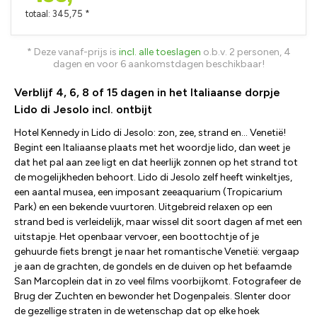
totaal: 345,75 *
* Deze vanaf-prijs is
incl. alle toeslagen
o.b.v. 2 personen, 4
dagen en voor 6 aankomstdagen beschikbaar!
Verblijf 4, 6, 8 of 15 dagen in het Italiaanse dorpje
Lido di Jesolo incl. ontbijt
Hotel Kennedy in Lido di Jesolo: zon, zee, strand en... Venetië!
Begint een Italiaanse plaats met het woordje lido, dan weet je
dat het pal aan zee ligt en dat heerlijk zonnen op het strand tot
de mogelijkheden behoort. Lido di Jesolo zelf heeft winkeltjes,
een aantal musea, een imposant zeeaquarium (Tropicarium
Park) en een bekende vuurtoren. Uitgebreid relaxen op een
strand bed is verleidelijk, maar wissel dit soort dagen af met een
uitstapje. Het openbaar vervoer, een boottochtje of je
gehuurde fiets brengt je naar het romantische Venetië: vergaap
je aan de grachten, de gondels en de duiven op het befaamde
San Marcoplein dat in zo veel films voorbijkomt. Fotografeer de
Brug der Zuchten en bewonder het Dogenpaleis. Slenter door
de gezellige straten in de wetenschap dat op elke hoek