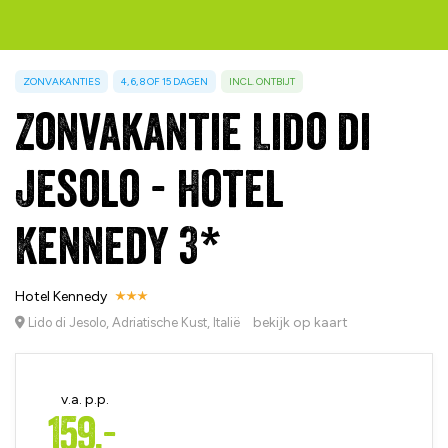
ZONVAKANTIES
4, 6, 8 OF 15 DAGEN
INCL. ONTBIJT
Zonvakantie Lido di
Jesolo - Hotel
Kennedy 3*
Hotel Kennedy
bekijk op kaart
Lido di Jesolo, Adriatische Kust, Italië
v.a. p.p.
159,-