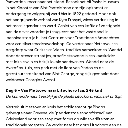
Pamvotida-meer naar het eiland. Bezoek het Ali Pasha Museum
in het Klooster van Sint Panteleimon om zijn opkomst en
ondergang te volgen; hij werd hier in 1822 gedood. Hoor ook
het aangrijpende verhaal van Kyra Frosyni, wiens verdrinking in
het meer legendarisch werd. Geniet van een koffie of zoetigheid
aan de oever voordat je terugkeert naar het vasteland. In
Ioannina stop je bij het Centrum voor Traditionele Ambachten
voor een zilversmedenworkshop. Ga verder naar Metsovo, een
bergdorp waar Griekse en Vlach-tradities samenkomen. Wandel
door de stenen straatjes, proef Metsovone in een kaaskelder
met lokale wijn en bekijk lokale handwerken. Wandel naar de
Averofios-tuin, een park met de flora van Pindos en de
gerestaureerde kapel van Sint George, mogelijk gemaakt door
weldoener Georgios Averof.
Dag 6 – Van Metsovo naar Litochoro (ca. 245 km)
De komende nacht verblijf je de plaats Litochoro, inclusief ontbijt.
Vertrek uit Metsovo en kruis het schilderachtige Pindos-
gebergte naar Grevena, de “paddenstoelenhoofdstad” van
Griekenland voor een stop met focus op wilde variëteiten en
traditionele recepten. Ga verder naar het dorp Litochoro aan de