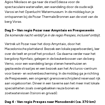
Agios Nikolaos en ga naar de stad Edessa voor de
spectaculaire watervallen, een wandeling door de oude wijk
Varosi en het Openlucht Watermuseum. In de middag kun je
ontspannen bij de Pozar Thermale Bronnen aan de voet van de
berg Voras.
Dag 3 – Van regio Pozar naar Amyntaio en Prespeseeën
De komende nacht verblijf je in de regio Prespes, inclusief ontbijt.
Vertrek uit Pozar naar het dorp Amyntaio, door het
Macedonische platteland. Bezoek een lokale peperboerderij, leer
over de teelt en proef het product. Ga daarna verder naar het
bergdorp Nymfaio, gelegen in de beukenbossen van de berg
Verno, voor een wandeling langs stenen herenhuizen en
geplaveide straatjes en een bezoek aan het Arcturos-centrum
voor beren- en wolvenbescherming. In de middag ga je richting
de Prespeseeën, een ongerept grensoverschrijdend reservaat rijk
aan vogelsoorten. Dineer in een taverne aan het meer met lokale
specialiteiten zoals ovengebakken reuze bonen en
zoetwatervissen (tsironi en grivadi).
Dag 4 - Van regio Prespes naar Monodendri (ca. 370 km)