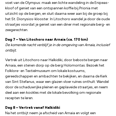
voet van de Olympus: maak een lichte wandeling in de Enipeas-
kloof of geniet van een ontspannen koffie bij Prionia met
uitzicht op de bergen, en sluit daarna weer aan bij de groep bij
het St. Dionysios-klooster. In Litochoro wandel je door de oude
straatjes voordat je geniet van een diner met regionale berg- en
zeegerechten.
Dag 7 – Van Litochoro naar Arnaia (ca. 170 km)
De komende nacht verblijf je in de omgeving van Arnaia, inclusief
ontbijt.
Vertrek uit Litochoro naar Halkidiki, door beboste bergen naar
Arnaia, een stenen dorp op de berg Holomontas. Bezoek het
Folklore- en Textielmuseum om lokale kostuums,
gereedschappen en ambachten te bekijken, en daarna de Kerk
van Sint Stefanus, waar een glazen vloer ruïnes onthult. Wandel
door de schaduwrijke pleinen en geplaveide straatjes, en neem
deel aan een kookles met de lokale bevolking om regionale
recepten te leren.
Dag 8 – Vertrek vanaf Halkidiki
Na het ontbijt neem je afscheid van Arnaia en volgt een