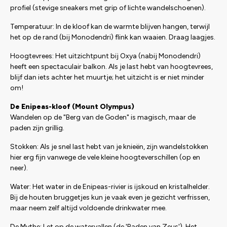
profiel (stevige sneakers met grip of lichte wandelschoenen).
Temperatuur: In de kloof kan de warmte blijven hangen, terwijl
het op de rand (bij Monodendri) flink kan waaien. Draag laagjes.
Hoogtevrees: Het uitzichtpunt bij Oxya (nabij Monodendri)
heeft een spectaculair balkon. Als je last hebt van hoogtevrees,
blijf dan iets achter het muurtje; het uitzicht is er niet minder
om!
De Enipeas-kloof (Mount Olympus)
Wandelen op de "Berg van de Goden" is magisch, maar de
paden zijn grillig.
Stokken: Als je snel last hebt van je knieën, zijn wandelstokken
hier erg fijn vanwege de vele kleine hoogteverschillen (op en
neer).
Water: Het water in de Enipeas-rivier is ijskoud en kristalhelder.
Bij de houten bruggetjes kun je vaak even je gezicht verfrissen,
maar neem zelf altijd voldoende drinkwater mee.
De Mythe: Let op de watervallen (de 'Baden van Zeus'). Het