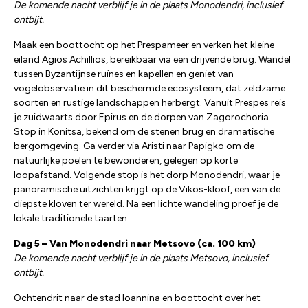
De komende nacht verblijf je in de plaats Monodendri, inclusief
ontbijt.
Maak een boottocht op het Prespameer en verken het kleine
eiland Agios Achillios, bereikbaar via een drijvende brug. Wandel
tussen Byzantijnse ruïnes en kapellen en geniet van
vogelobservatie in dit beschermde ecosysteem, dat zeldzame
soorten en rustige landschappen herbergt. Vanuit Prespes reis
je zuidwaarts door Epirus en de dorpen van Zagorochoria.
Stop in Konitsa, bekend om de stenen brug en dramatische
bergomgeving. Ga verder via Aristi naar Papigko om de
natuurlijke poelen te bewonderen, gelegen op korte
loopafstand. Volgende stop is het dorp Monodendri, waar je
panoramische uitzichten krijgt op de Vikos-kloof, een van de
diepste kloven ter wereld. Na een lichte wandeling proef je de
lokale traditionele taarten.
Dag 5 – Van Monodendri naar Metsovo (ca. 100 km)
De komende nacht verblijf je in de plaats Metsovo, inclusief
ontbijt.
Ochtendrit naar de stad Ioannina en boottocht over het