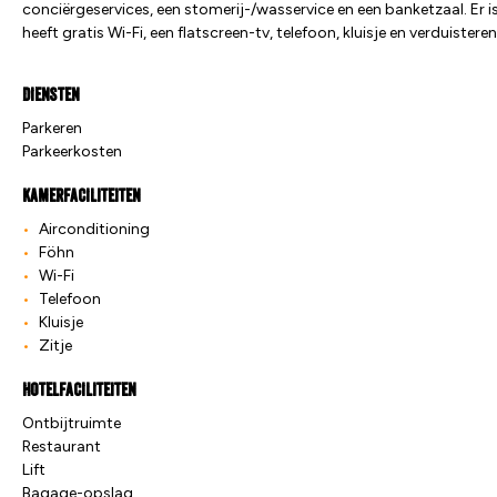
conciërgeservices, een stomerij-/wasservice en een banketzaal. Er is
heeft gratis Wi-Fi, een flatscreen-tv, telefoon, kluisje en verduiste
Diensten
Parkeren
Parkeerkosten
Kamerfaciliteiten
Airconditioning
Föhn
Wi-Fi
Telefoon
Kluisje
Zitje
Hotelfaciliteiten
Ontbijtruimte
Restaurant
Lift
Bagage-opslag