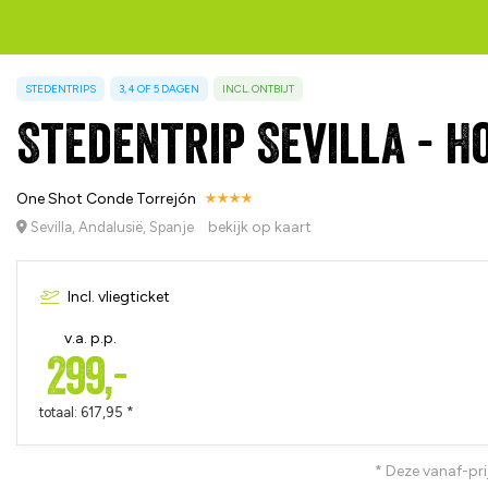
STEDENTRIPS
3, 4 OF 5 DAGEN
INCL. ONTBIJT
Stedentrip Sevilla - H
One Shot Conde Torrejón
bekijk op kaart
Sevilla, Andalusië, Spanje
Incl. vliegticket
v.a. p.p.
299,-
totaal: 617,95 *
* Deze vanaf-pri