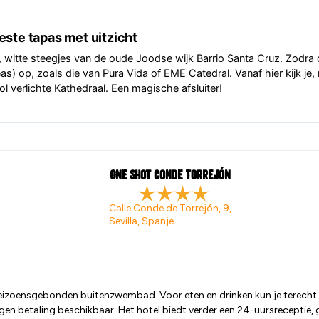
ste tapas met uitzicht
 witte steegjes van de oude Joodse wijk Barrio Santa Cruz. Zodra 
s) op, zoals die van Pura Vida of EME Catedral. Vanaf hier kijk je,
vol verlichte Kathedraal. Een magische afsluiter!
One Shot Conde Torrejón
Calle Conde de Torrejón, 9,
Sevilla, Spanje
 seizoensgebonden buitenzwembad. Voor eten en drinken kun je terecht i
en betaling beschikbaar. Het hotel biedt verder een 24-uursreceptie, g