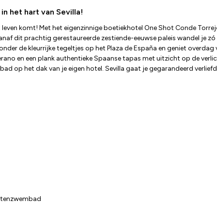
n het hart van Sevilla!
even komt! Met het eigenzinnige boetiekhotel One Shot Conde Torrejón 
 Vanaf dit prachtig gerestaureerde zestiende-eeuwse paleis wandel je zó
nder de kleurrijke tegeltjes op het Plaza de España en geniet overdag
rano en een plank authentieke Spaanse tapas met uitzicht op de verlich
 op het dak van je eigen hotel. Sevilla gaat je gegarandeerd verliefd m
buitenzwembad