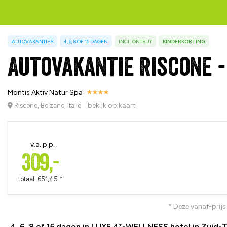
AUTOVAKANTIES
4, 6, 8 OF 15 DAGEN
INCL. ONTBIJT
KINDERKORTING
Autovakantie Riscone -
Montis Aktiv Natur Spa
bekijk op kaart
Riscone, Bolzano, Italië
v.a. p.p.
309,-
totaal: 651,45 *
* Deze vanaf-prijs
4, 6, 8 of 15 dagen in LUXE 4*-WELLNESS hotel in Zuid-Ti