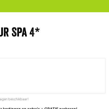
ur Spa 4*
dagen beschikbaar!
or kortingen en extra's + GRATIS parkeren!