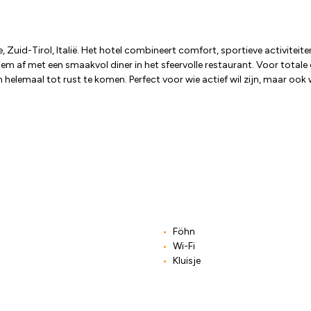
e, Zuid-Tirol, Italië. Het hotel combineert comfort, sportieve activit
 hem af met een smaakvol diner in het sfeervolle restaurant. Voor tot
aal tot rust te komen. Perfect voor wie actief wil zijn, maar ook wil 
Föhn
Wi-Fi
Kluisje