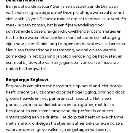
Dimosari waterval
Ben je dol op de natuur? Dan is een bezoek aan de Dimosari
waterval een geweldige optie! Deze prachtige waterval bevindt
zich vlakbij Nydri. De beste manier om er te komen, is te voet. En
maak je geen zorgen, het is een fijne wandeling door
schitterende bossen, langs indrukwekkende rotsformaties en
het heldere water. Voor kinderen kan het soms een uitdaging
zijn, maar je hoeft niet lang te lopen om de waterval te bereiken.
Het is een fantastische bestemming, vooral op een warme
zomerdag. In het bos vind je volop verkoeling bij het water, en
eenmaal bij de waterval kun je genieten van een verfrissende
duik in het bergwater.
Bergdorpje Englouvi
Englouvi is een pittoresk bergdorpje op het eiland. Het dorpje
heeft prachtige uitzichten door de hoge ligging, omringd door
groene heuvels en met panoramisch zeezicht. Het is een
paradijs voor natuurliefhebbers en fotografen, met frisse
berglucht en een serene omgeving die perfect is voor een
ontsnapping aan de drukte. Het dorp zelf heeft unieke charme
met smalle, kronkelige straatjes en authentieke Griekse huizen,
waarvan sommige vervallen zijn en getuigen van een rijk