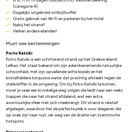
6, 8, 11 of 15 dagen huurauto incl. basisverzekering
(categorie A)
Dagelijks uitgebreid ontbijtbuffet
Gratis gebruik van Wi-Fi en parkeren bij het hotel
Nabij het strand!
Verken andere eilanden!
Must-see bestemmingen:
Porto Katsiki
Potro Katsiki is een schitterend strand op het Griekse eiland
Lefkas. Het staat bekend om zijn adembenemende natuurlijke
schoonheid, met zijn opvallende witte kiezels en het
kristalheldere turquoise water dat prachtig afsteekt tegen de
steile kliffen in de omgeving. Om bij Potro Katsiki te komen,
moet je vaak een kronkelige weg volgen die leidt naar een reeks
trappen die naar het strand afdalend, wat een extra
avontuurlijke sfeer met zich meebrengt. Dit strand is relatief
afgelegen, waardoor het de perfecte plek is voor diegenen die
op zoek zijn naar rust, ver weg van de drukte van toeristische
hotspots.