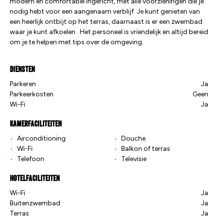
modern en comfortabel ingericht, met alle voorzieningen die je
nodig hebt voor een aangenaam verblijf. Je kunt genieten van
een heerlijk ontbijt op het terras, daarnaast is er een zwembad
waar je kunt afkoelen . Het personeel is vriendelijk en altijd bereid
om je te helpen met tips over de omgeving.
Diensten
Parkeren
Ja
Parkeerkosten
Geen
Wi-Fi
Ja
Kamerfaciliteiten
Airconditioning
Douche
Wi-Fi
Balkon of terras
Telefoon
Televisie
Hotelfaciliteiten
Wi-Fi
Ja
Buitenzwembad
Ja
Terras
Ja