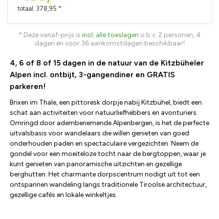
totaal: 378,95 *
* Deze vanaf-prijs is
incl. alle toeslagen
o.b.v. 2 personen, 4
dagen en voor 36 aankomstdagen beschikbaar!
4, 6 of 8 of 15 dagen in de natuur van de Kitzbüheler
Alpen incl. ontbijt, 3-gangendiner en GRATIS
parkeren!
Brixen im Thale, een pittoresk dorpje nabij Kitzbühel, biedt een
schat aan activiteiten voor natuurliefhebbers en avonturiers.
Omringd door adembenemende Alpenbergen, is het de perfecte
uitvalsbasis voor wandelaars die willen genieten van goed
onderhouden paden en spectaculaire vergezichten. Neem de
gondel voor een moeiteloze tocht naar de bergtoppen, waar je
kunt genieten van panoramische uitzichten en gezellige
berghutten. Het charmante dorpscentrum nodigt uit tot een
ontspannen wandeling langs traditionele Tiroolse architectuur,
gezellige cafés en lokale winkeltjes.