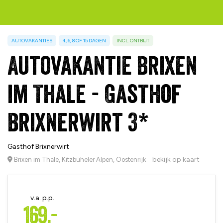
AUTOVAKANTIES
4, 6, 8 OF 15 DAGEN
INCL. ONTBIJT
Autovakantie Brixen
im Thale - Gasthof
Brixnerwirt 3*
Gasthof Brixnerwirt
bekijk op kaart
Brixen im Thale, Kitzbüheler Alpen, Oostenrijk
v.a. p.p.
169,-