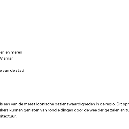
sen en meren
 Wismar
te van de stad
 is een van de meest iconische bezienswaardigheden in de regio. Dit sp
s kunnen genieten van rondleidingen door de weelderige zalen en tuine
hitectuur.