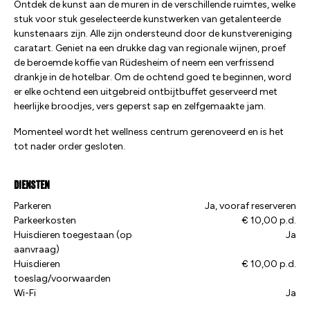
Ontdek de kunst aan de muren in de verschillende ruimtes, welke
stuk voor stuk geselecteerde kunstwerken van getalenteerde
kunstenaars zijn. Alle zijn ondersteund door de kunstvereniging
caratart. Geniet na een drukke dag van regionale wijnen, proef
de beroemde koffie van Rüdesheim of neem een ​​verfrissend
drankje in de hotelbar. Om de ochtend goed te beginnen, word
er elke ochtend een uitgebreid ontbijtbuffet geserveerd met
heerlijke broodjes, vers geperst sap en zelfgemaakte jam.
Momenteel wordt het wellness centrum gerenoveerd en is het
tot nader order gesloten.
Diensten
Parkeren
Ja, vooraf reserveren
Parkeerkosten
€ 10,00 p.d.
Huisdieren toegestaan (op
Ja
aanvraag)
Huisdieren
€ 10,00 p.d.
toeslag/voorwaarden
Wi-Fi
Ja