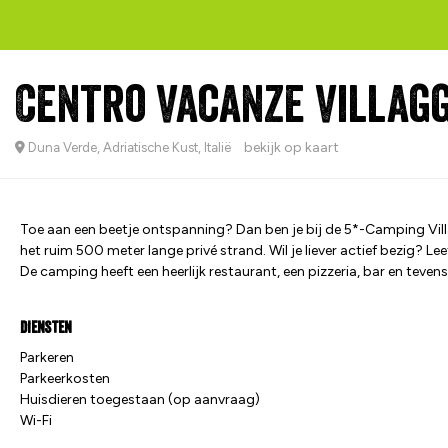
Centro Vacanze Villag
bekijk op kaart
Duna Verde, Adriatische Kust, Italië
Toe aan een beetje ontspanning? Dan ben je bij de 5*-Camping Villa
het ruim 500 meter lange privé strand. Wil je liever actief bezig? Leef
De camping heeft een heerlijk restaurant, een pizzeria, bar en teve
Diensten
Parkeren
Parkeerkosten
Huisdieren toegestaan (op aanvraag)
Wi-Fi