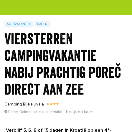
AUTOVAKANTIES
DAGEN
Viersterren
campingvakantie
nabij prachtig Poreč
direct aan zee
Camping Bijela Uvala
bekijk op kaart
Porec, Dalmatische kust, Kroatië
Verblijf 5, 6, 8 of 15 dagen in Kroatië op een 4*-