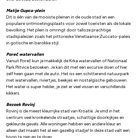
Matije Gupca-plein
Dit is één van de mooiste pleinen in de oude stad en een
populaire ontmoetingsplaats voor zowel toeristen als de lokale
bevolking. Het plein is omringt door talloze prachtige
stadspaleizen zoals het pittoreske Venetiaanse Zuccato-paleis
in gotische en barokke stijl.
Poreč watervallen
Vanuit Poreč kun je makkelijk de Krka watervallen of Nationaal
Park Plitvice bezoeken. Je kan dit met een excursie doen of hier
zelf heen gaan met de auto. Het iss een schitterend natuurpark
met watervallen, riviertjes, beekjes en nostalgische gebouwen.
Het water is super helder, je ziet er veel vissen en verschillende
kikkers.
Bezoek Rovinj
Rovinj is de meest kleurrijke stad van Kroatië. Je vind in het
centrum veel kronkelende straatjes, schattige doorkijkjes en
gekleurde gevels. Alle woningen hebben een andere kleur en
alleen dat maakt het al een gezellig stadje! In deze stad valt een
hoop te zien en te doen.