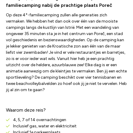
familiecamping nabij de prachtige plaats Poreč
Op deze 4*-familiecamping zullen alle generaties zich
vermaken. We hebben het dan ook over één van de mooiste
campings langs de kustlijn van Istrië. Met een wandeling van
ongeveer 35 minuten sta je in het centrum van Poreč, een stad
vol geschiedenis en bezienswaardigheden. Op de camping kan
je lekker genieten van de Kroatische zon aan één van de maar
liefst vier zwembaden! Je vind er vele restaurantjes en barretjes,
zo is er voor ieder wat wils. Vanuit hier heb je een prachtig
uitzicht over de heldere, azuurblauwe zee! Elke dag is er een
animatie aanwezig om de kleintjes te vermaken. Ben jij een echte
sportlieveling? De camping beschikt over vier tennisbanen en
twee beachvolleybalvelden zo hoef ook jij je niet te vervelen. Heb
jij al zin om te gaan?
Waarom deze reis?
4, 5, 7 of 14 overnachtingen
Inclusief gas, water en elektriciteit
Inclusief 1e parkeerplaats