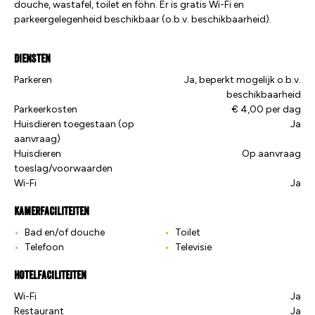
douche, wastafel, toilet en föhn. Er is gratis Wi-Fi en
parkeergelegenheid beschikbaar (o.b.v. beschikbaarheid).
Diensten
Parkeren
Ja, beperkt mogelijk o.b.v.
beschikbaarheid
Parkeerkosten
€ 4,00 per dag
Huisdieren toegestaan (op
Ja
aanvraag)
Huisdieren
Op aanvraag
toeslag/voorwaarden
Wi-Fi
Ja
Kamerfaciliteiten
Bad en/of douche
Toilet
Telefoon
Televisie
Hotelfaciliteiten
Wi-Fi
Ja
Restaurant
Ja