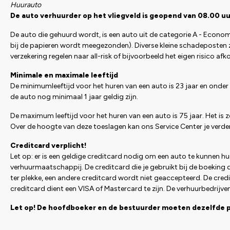
Huurauto
De auto verhuurder op het vliegveld is geopend van 08.00 uur
De auto die gehuurd wordt, is een auto uit de categorie A - Econom
bij de papieren wordt meegezonden). Diverse kleine schadeposten z
verzekering regelen naar all-risk of bijvoorbeeld het eigen risico afk
Minimale en maximale leeftijd
De minimumleeftijd voor het huren van een auto is 23 jaar en onder 
de auto nog minimaal 1 jaar geldig zijn.
De maximum leeftijd voor het huren van een auto is 75 jaar. Het is z
Over de hoogte van deze toeslagen kan ons Service Center je verder 
Creditcard verplicht!
Let op: er is een geldige creditcard nodig om een auto te kunnen hu
verhuurmaatschappij. De creditcard die je gebruikt bij de boeking 
ter plekke, een andere creditcard wordt niet geaccepteerd. De cre
creditcard dient een VISA of Mastercard te zijn. De verhuurbedrijv
Let op! De hoofdboeker en de bestuurder moeten dezelfde pe