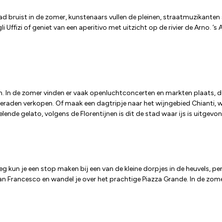
ad bruist in de zomer, kunstenaars vullen de pleinen, straatmuzikanten 
Uffizi of geniet van een aperitivo met uitzicht op de rivier de Arno. ’s 
. In de zomer vinden er vaak openluchtconcerten en markten plaats, dus
eraden verkopen. Of maak een dagtripje naar het wijngebied Chianti, 
lende gelato, volgens de Florentijnen is dit de stad waar ijs is uitgevo
g kun je een stop maken bij een van de kleine dorpjes in de heuvels, p
n Francesco en wandel je over het prachtige Piazza Grande. In de zomer is