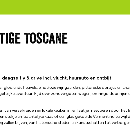
tige Toscane
daagse fly & drive incl. vlucht, huurauto en ontbijt.
aar glooiende heuvels, eindeloze wijngaarden, pittoreske dorpjes en 
rgetelijke avontuur. Rijd over zonovergoten wegen, omringd door rijen 
n van verse kruiden en lokale keuken in, en laat je meevoeren door het l
n stukje ambachtelijke kaas of een glas gekoelde Vermentino terwijl d
bij zullen blijven, van historische steden en kunstschatten tot verborge