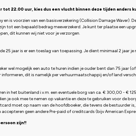
 tot 22.00 uur, kies dus een vlucht binnen deze tijden anders k
y en is voorzien van een basisverzekering (Collision Damage Waver). D
ijn tot een bepaald bedrag meeverzekerd. Je kunt ter plaatse een upg
open, dit kunnen wij niet voor je verzorgen.
de 25 jaar is er een toeslag van toepassing. Je dient minimaal 2 jaar 
eker wel mogelijk een auto te huren indien je ouder bent dan 75 jaar (o
informeren, dit is namelijk per verhuurmaatschappij en/of land verschi
ren in het buitenland i.v.m. een eventuele borg van ca. € 300,00 - € 12
dien je ook mee te nemen op vakantie en deze te gebruiken voor de borg
ditcard moet op naam van de hoofdboeker, die tevens de bestuurder is,
en accepteren geen andere Pre-paid of creditcards (bijv American Expre
rsoon zijn!!