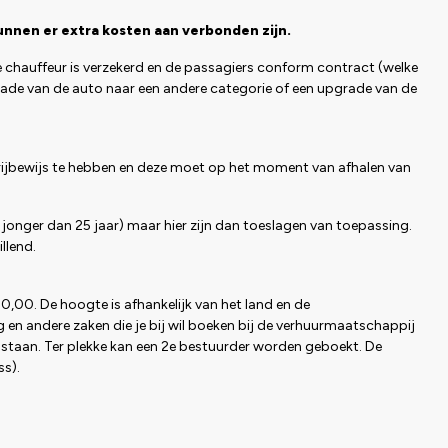
unnen er extra kosten aan verbonden zijn.
e chauffeur is verzekerd en de passagiers conform contract (welke
rade van de auto naar een andere categorie of een upgrade van de
je rijbewijs te hebben en deze moet op het moment van afhalen van
f jonger dan 25 jaar) maar hier zijn dan toeslagen van toepassing.
llend.
50,00. De hoogte is afhankelijk van het land en de
 en andere zaken die je bij wil boeken bij de verhuurmaatschappij
 staan. Ter plekke kan een 2e bestuurder worden geboekt. De
ss).