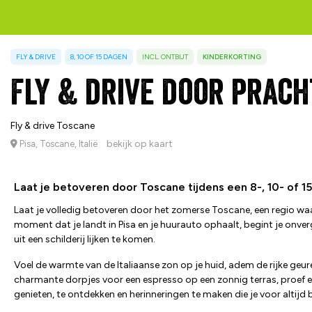
FLY & DRIVE
8, 10 OF 15 DAGEN
INCL. ONTBIJT
KINDERKORTING
Fly & drive door prach
Fly & drive Toscane
bekijk op kaart
Pisa, Toscane, Italië
Laat je betoveren door Toscane tijdens een 8-, 10- of 15-
Laat je volledig betoveren door het zomerse Toscane, een regio w
moment dat je landt in Pisa en je huurauto ophaalt, begint je onve
uit een schilderij lijken te komen.
Voel de warmte van de Italiaanse zon op je huid, adem de rijke geure
charmante dorpjes voor een espresso op een zonnig terras, proef ee
genieten, te ontdekken en herinneringen te maken die je voor altijd 