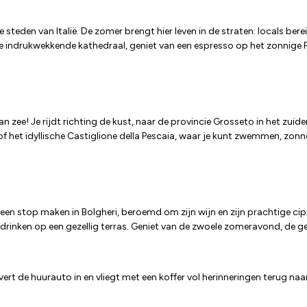
teden van Italië. De zomer brengt hier leven in de straten: locals berei
 indrukwekkende kathedraal, geniet van een espresso op het zonnige Pi
aan zee! Je rijdt richting de kust, naar de provincie Grosseto in het 
f het idyllische Castiglione della Pescaia, waar je kunt zwemmen, zonn
een stop maken in Bolgheri, beroemd om zijn wijn en zijn prachtige cipr
drinken op een gezellig terras. Geniet van de zwoele zomeravond, de g
levert de huurauto in en vliegt met een koffer vol herinneringen terug na