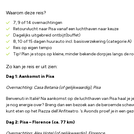
Waarom deze reis?
7, 9 of 14 overnachtingen
Retourvlucht naar Pisa vanaf een luchthaven naar keuze
Dagelijks uitgebreid ontbijt(buffet)
8, 10 of 15 dagen huurauto incl. basisverzekering (categorie A)
Reis op eigen tempo
Tip! Plan je stops op kleine, minder bekende dorpjes langs de r
Zo kan je reis er uit zien:
Dag 1: Aankomst in Pisa
Overnachting: Casa Betania (of gelijkwaardig), Pisa
Benvenuti in Italië! Na aankomst op de luchthaven van Pisa haal je j
je nog energie over? Breng dan een bezoek aan de beroemde scheve t
kunt eten op het Piazza dell’Anfiteatro. ’s Avonds proef je in een g
Dag 2: Pisa – Florence (ca. 77 km)
Overnachting: Alex Hotel (of gelijkwaardig), Florence