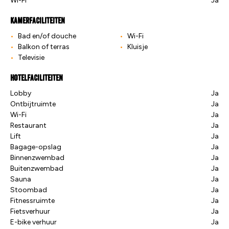
Wi-Fi
Ja
Kamerfaciliteiten
Bad en/of douche
Wi-Fi
Balkon of terras
Kluisje
Televisie
Hotelfaciliteiten
Lobby
Ja
Ontbijtruimte
Ja
Wi-Fi
Ja
Restaurant
Ja
Lift
Ja
Bagage-opslag
Ja
Binnenzwembad
Ja
Buitenzwembad
Ja
Sauna
Ja
Stoombad
Ja
Fitnessruimte
Ja
Fietsverhuur
Ja
E-bike verhuur
Ja