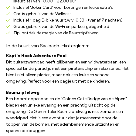
likeurtjes) van 10.00 – 22.00 uur
Inclusief 'Joker Card' voor kortingen en leuke extra's
Gratis gebruik van de Wellness
Inclusief 1 dag E-bike huur t.w.v. € 39,- (vanaf 7 nachten)
Gratis gebruik van de Wi-Fi en parkeergelegenheid
Tip: ontdek de magie van de Baumzipfelweg
In de buurt van Saalbach-Hinterglemm
Käpt'n Hook Adventure Pool
Dit buitenzwembad heeft glijbanen en een wildwaterbaan, een
speciaal kinderparadijs met een piratenschip en relaxzones. Het
biedt niet alleen plezier, maar ook een leuke en schone
omgeving. Perfect voor een dagje uit met de kinderen.
Baumzipfelweg
Een boomtoppenpad en de "Golden Gate Bridge van de Alpen"
bieden een unieke ervaring en een prachtig uitzicht op de
omgeving. De Glemmtaler Baumzipfelweg is niet zomaar een
wandelpad. Het is een avontuur dat je meeneemt door de
toppen van de bomen, met adembenemende uitzichten en
spannende bruggen.